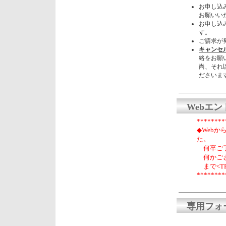
お申し込
お願いい
お申し込
す。
ご請求が
キャンセルは7
絡をお願
尚、それ
ださいま
Webエ
********
◆Web
た。
何卒ご了
何かござ
まで<TEL
********
専用フォ