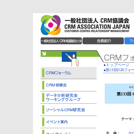
●トップページ
●第133回 GISフォーラム
<<
第133回 G
テーマ
主 催：
グ