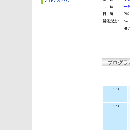
共 催：
一
日 時：
202
開催方法：
We
◆
プログラ
13:30
13:40