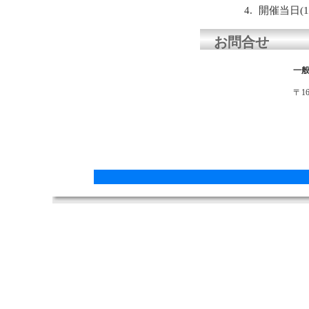
開催当日(
お問合せ
一般
〒1
YA
T
F