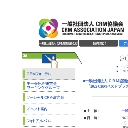
●トッ
●「2
■一般社団法人 ＣＲＭ協議
「2022 CRMベストプ
■ 主 催：
一般
■ 日 時：
202
-【
-事