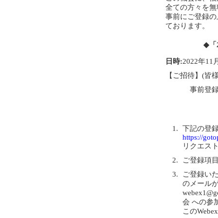
全ての方々を無
事前にご登録の
ております。
◆「
日時:
2022年11月
【ご招待】(皆
事前登
下記の登
https://go
リクエス
ご登録項
ご登録いた
のメール
webex1
会 への参
このWeb