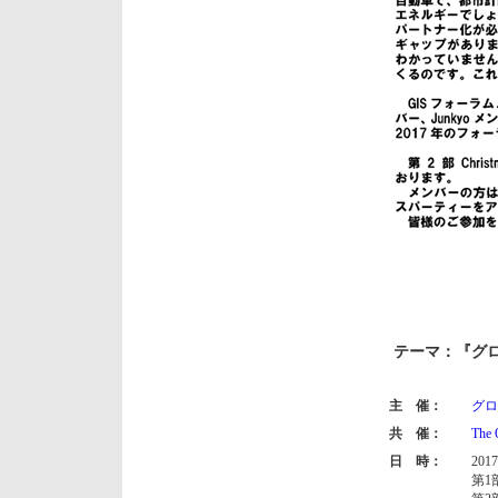
テーマ：『グ
主 催：
グロ
共 催：
The 
日 時：
20
第1部