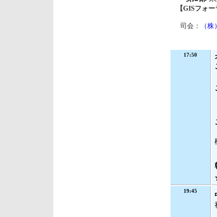
【GISフォー
司会：
（株
17:50
19:45