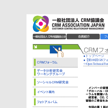
●トップページ
●【第106回 GI
<<Open Technical Fo