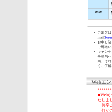
20:00
ご出欠は1
mail(
foru
お申し込
ご郵送い
キャンセルは
事務局へ
尚、それ
くご了解
Webエ
*******
◆We
たしま
何卒ご
何かご