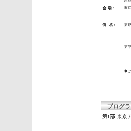
第2部
会 場：
東京
第1
第2
価 格：
第1
第2
◆ご
プログラ
第1部
東京アメ