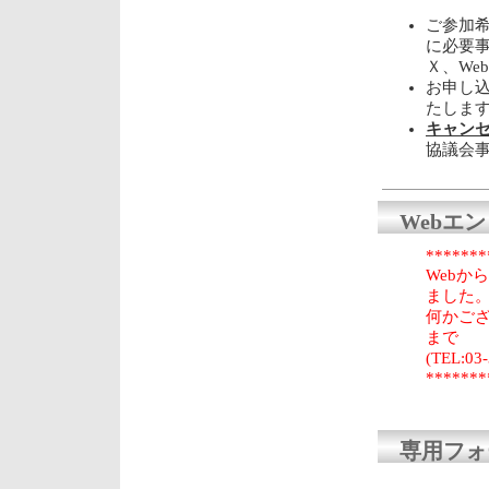
ご参加
に必要事
Ｘ、We
お申し込
たしま
キャンセルは
協議会
Webエ
*******
Webか
ました
何かござ
まで
(TEL:
*******
専用フォ