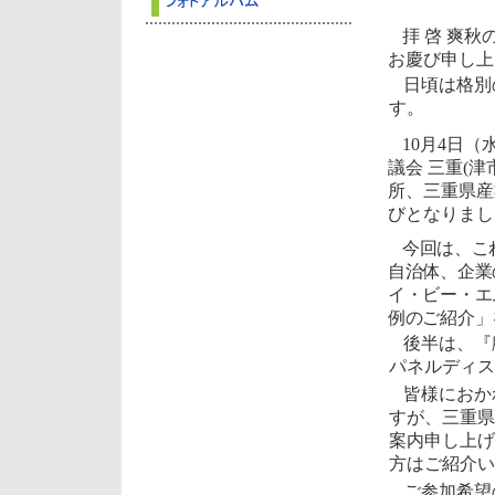
拝 啓 爽
お慶び申し上
日頃は格別
す。
10月4日
議会 三重(津
所、三重県産
びとなりまし
今回は、こ
自治体、企業
イ・ビー・エム
例のご紹介」
後半は、『
パネルディス
皆様におか
すが、三重県
案内申し上げ
方はご紹介い
ご参加希望