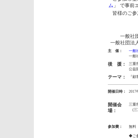
ム
」
で事前
皆様のご参
一般社団
一般社団法人
主 催：
一般
一般
後 援：
三重
公益
テーマ：
『顧
開催日時：
201
13:
開催会
三重
(三重
場：
参加費：
無料
◆ご