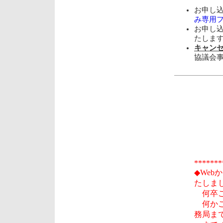
お申し込
み専用
お申し込
たしま
キャンセルは
協議会
*******
◆We
たしま
何卒ご
何かご
務局ま