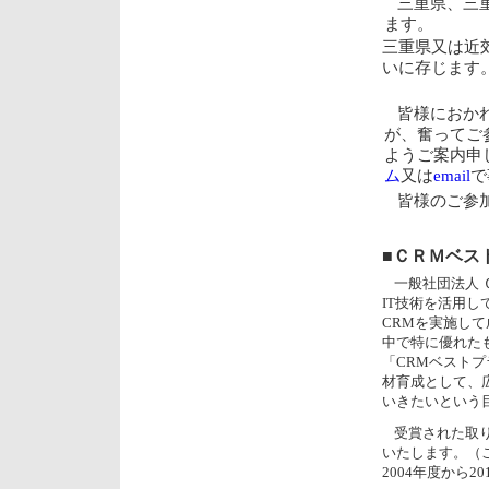
三重県、三
ます。
三重県又は近
いに存じます
皆様におか
が、奮ってご
ようご案内申
ム
又は
email
で
皆様のご参
■ＣＲＭベス
一般社団法人
IT技術を活用し
CRMを実施し
中で特に優れた
「CRMベスト
材育成として、
いきたいという
受賞された取
いたします。（
2004年度から