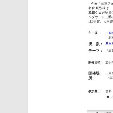
今回「三重フォ
名倉 真弓様は
SMBC 日興証
ンダオート三重
1回受賞、大王運
主 催：
一般
一般
後 援：
三重
テーマ：
『顧
開催日時：
201
13:
開催場
三重
(三重
所：
参加費：
無料
◆ご