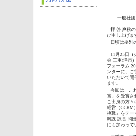
一般社団
拝 啓 爽
び申し上げま
日頃は格別
11月25日
会 三重(津市)
フォーラム 
ンターに、ご
いただいて開
ます。
今回は、これ
賞」を受賞さ
ご出身の方々
経営（CCRM
挑戦』をテー
興課 課長 岡
にも加わって