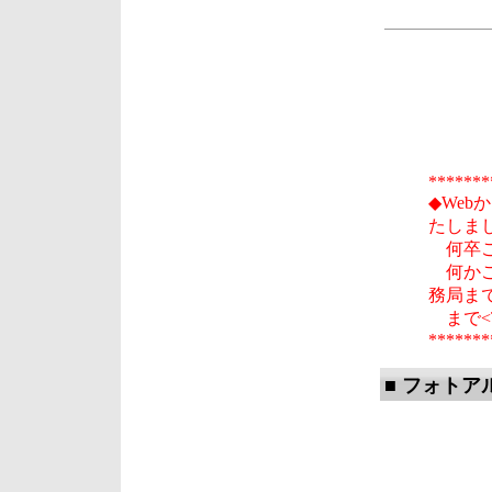
*******
◆We
たしま
何卒ご
何かご
務局ま
まで<TE
*******
■ フォトア