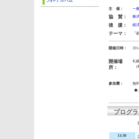
主 催：
一
協 賛：
株
後 援：
経
テーマ：
『
開催日時：
20
13
開催場
札
(
所：
参加費：
無
◆
プログラ
13:30