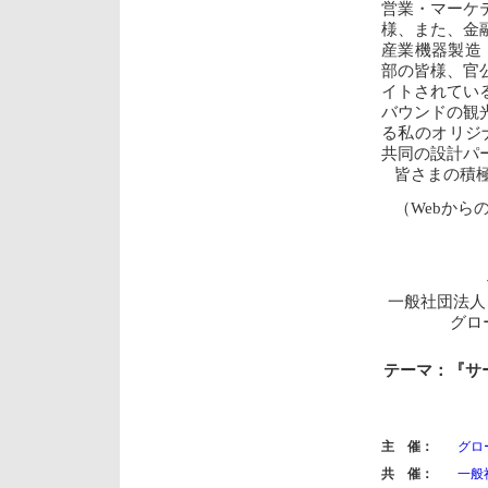
営業・マーケ
様、また、金
産業機器製造
部の皆様、官
イトされてい
バウンドの観
る私のオリジ
共同の設計パ
皆さまの積
（Webから
一般社団法人
グロ
テーマ：『サ
主 催：
グロ
共 催：
一般