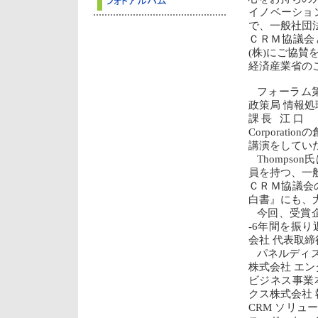
イノベーショ
で、一般社団
ＣＲＭ協議会
(株)にご協賛
経済産業省の
フォーラム
政策局 情報処
課長 江口 純
Corporati
講演をしてい
Thomps
員を持つ、一
ＣＲＭ協議会
白書』にも、
今回、受賞企
-6年間を振
会社 代表取締
パネルディ
株式会社 エ
ビジネス事業
クス株式会社 
CRM ソリュ