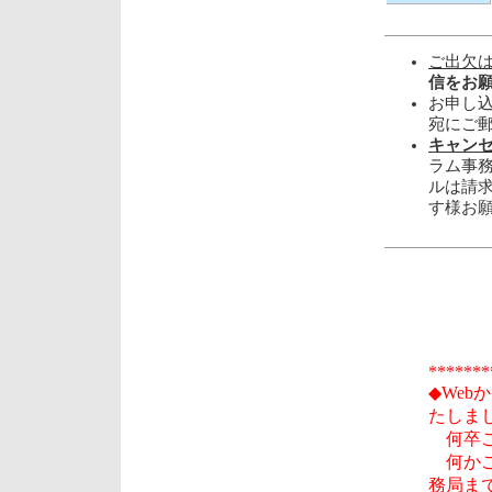
ご出欠
信をお
お申し
宛にご
キャンセルは
ラム事
ルは請
す様お
*******
◆We
たしま
何卒ご
何かご
務局ま