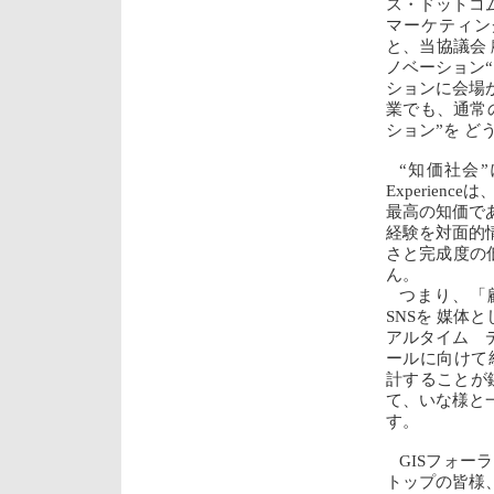
ス・ドットコ
マーケティン
と、当協議会 
ノベーション“
ションに会場
業でも、通常
ション”を 
“知価社会”
Experienc
最高の知価で
経験を対面的
さと完成度の
ん。
つまり、「
SNSを 媒体
アルタイム 
ールに向けて
計することが
て、いな様と
す。
GISフォ
トップの皆様