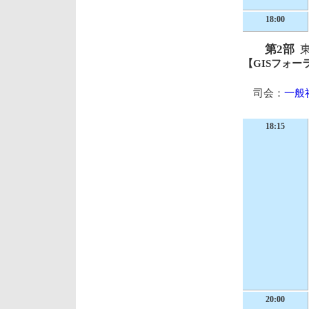
18:00
第2部
東
【GISフォー
司会：
一般
18:15
20:00