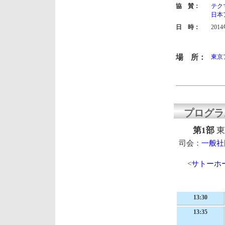
協 賛：
テク
日本
日 時：
201
第1部
第2部
場 所：
東京
第1部
第2部
プログラ
第1部
東
司会：
一般社
<
サトーホ
13:30
13:35