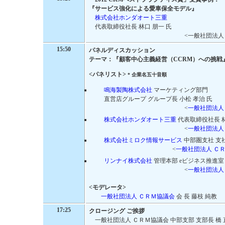
『サービス強化による愛車保全モデル』
株式会社ホンダオート三重
代表取締役社長 林口 朋一 氏
<一般社団法人
15:50
パネルディスカッション
テーマ：『顧客中心主義経営（CCRM）への挑戦
<パネリスト>
* 企業名五十音順
鳴海製陶株式会社
マーケティング部門
直営店グループ グループ長 小松 孝治 氏
<
一般社団法人
株式会社ホンダオート三重
代表取締役社長 林
<
一般社団法人
株式会社ミロク情報サービス
中部圏支社 支社
<
一般社団法人 Ｃ
リンナイ株式会社
管理本部 eビジネス推進室 
<
一般社団法人
<モデレータ>
一般社団法人 ＣＲＭ協議会
会 長 藤枝 純教
17:25
クロージング ご挨拶
一般社団法人 ＣＲＭ協議会 中部支部 支部長 橋 