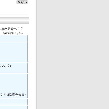
 事務局 森島 仁美
2013/4/24 Update
について』
 ＣＲＭ協議会 会員>