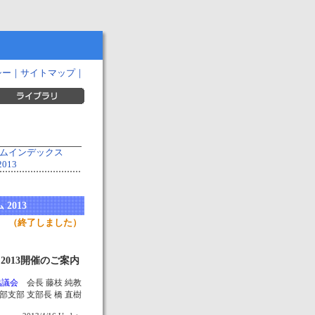
シー
｜
サイトマップ
｜
ラムインデックス
013
2013
（終了しました）
2013開催のご案内
協議会
会長 藤枝 純教
部支部 支部長 橋 直樹