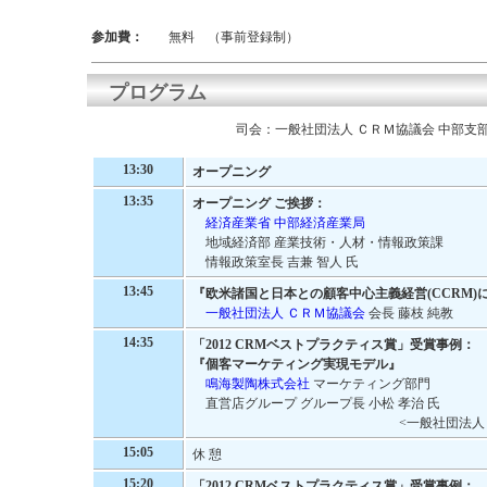
参加費：
無料 （事前登録制）
プログラム
司会：一般社団法人 ＣＲＭ協議会 中部支部
13:30
オープニング
13:35
オープニング ご挨拶：
経済産業省 中部経済産業局
地域経済部 産業技術・人材・情報政策課
情報政策室長 吉兼 智人 氏
13:45
『欧米諸国と日本との顧客中心主義経営(CCRM)
一般社団法人 ＣＲＭ協議会
会長 藤枝 純教
14:35
「2012 CRMベストプラクティス賞」受賞事例：
『個客マーケティング実現モデル』
鳴海製陶株式会社
マーケティング部門
直営店グループ グループ長 小松 孝治 氏
<一般社団法人
15:05
休 憩
15:20
「2012 CRMベストプラクティス賞」受賞事例：