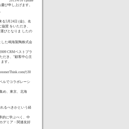
2013/4/16 Update
お慶び申し上げます。
。
5月24日 (金)、名
に協賛 をいただき、
運びとなりま したの
れました鳴海製陶株式会
09 CRMベストプラ
ただき、“顧客中心主
ります。
Think.comの30
ebレベルでコラボレーシ
集め、東京、北海
入れるべきかという経
効率的に学ぶべく、中
カデミア・関連友好