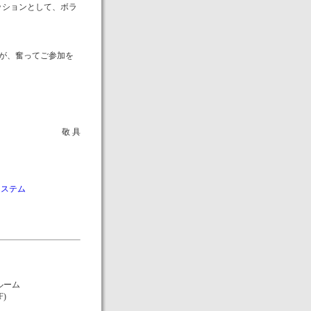
ミッションとして、ボラ
が、奮ってご参加を
。
敬 具
システム
ルーム
)