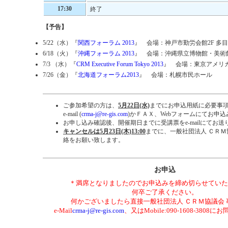
17:30
終了
【予告】
5/22（水）『
関西フォーラム 2013
』 会場：神戸市勤労会館2F 多
6/18（火）『
沖縄フォーラム 2013
』 会場：沖縄県立博物館・美術館
7/3 （水）『
CRM Executive Forum Tokyo 2013
』 会場：東京アメリカ
7/26（金）『
北海道フォーラム2013
』 会場：札幌市民ホール
ご参加希望の方は、
5月22日(水)
までにお申込用紙に必要事
e-mail (
crma-j@re-gis.com
)かＦＡＸ、Webフォームにてお申
お申し込み確認後、開催期日までに受講票をe-mailにてお
キャンセルは5月23日(木)13:00
までに、一般社団法人 ＣＲ
絡をお願い致します。
お申込
＊満席となりましたのでお申込みを締め切らせていた
何卒ご了承ください。
何かございましたら直接一般社団法人 ＣＲＭ協議会 
e-Mail
crma-j@re-gis.com
、又はMobile:090-1608-380