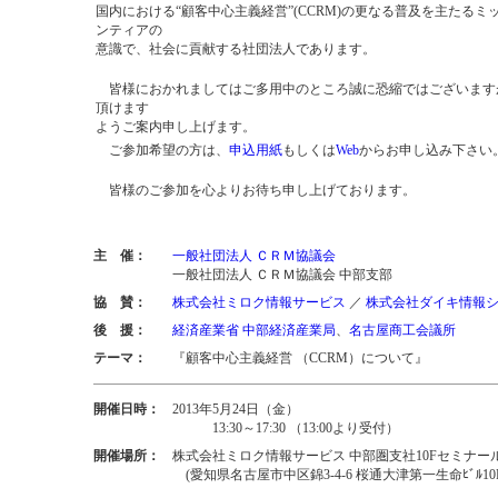
国内における“顧客中心主義経営”(CCRM)の更なる普及を主たる
ンティアの
意識で、社会に貢献する社団法人であります。
皆様におかれましてはご多用中のところ誠に恐縮ではございます
頂けます
ようご案内申し上げます。
ご参加希望の方は、
申込用紙
もしくは
Web
からお申し込み下さい
皆様のご参加を心よりお待ち申し上げております。
主 催：
一般社団法人 ＣＲＭ協議会
一般社団法人 ＣＲＭ協議会 中部支部
協 賛：
株式会社ミロク情報サービス
／
株式会社ダイキ情報
後 援：
経済産業省 中部経済産業局
、
名古屋商工会議所
テーマ：
『顧客中心主義経営 （CCRM）について』
開催日時：
2013年5月24日（金）
13:30～17:30 （13:00より受付）
開催場所：
株式会社ミロク情報サービス 中部圏支社10Fセミナー
(愛知県名古屋市中区錦3-4-6 桜通大津第一生命ﾋﾞﾙ10F