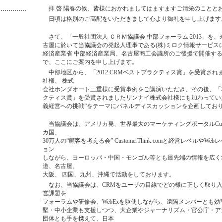
拝 啓 陽春の候、皆様におかれましてはますますご清栄のことと
日頃は格別のご高配をいただきまして心より御礼を申し上げます
さて、「一般社団法人 ＣＲＭ協議会 中部フォーラム 2013」を、来る
古屋に於いて当協議会の発起人理事である(株)ミロク情報サービス
経済産業省 中部経済産業局、名古屋商工会議所のご後援で開催する
で、ここにご案内を申し上げます。
中部地区から、「2012 CRMベストプラクティス賞」を受賞さ
社様、 株式
会社ホンダオート三重様に受賞事例をご講演いただき、その後、「20
クティス賞」を受賞されましたリンナイ株式会社様にも加わってい
義経営への挑戦”をテーマにパネルディスカッションを企画してお
当協議会は、アメリカ発、世界最大のマーケティングポータルCustomer
カ国、
30万人の“顧客を考える会” CustomerThink.comと経営レベルやW
ョン
しながら、ヨーロッパ・中国・モンゴル等とも最先端の情報を広く
道、名古屋、
大阪、 四国、九州、沖縄で活動をしております。
なお、当協議会は、CRMをユーザの目線でどの様に正しく取り
営課題を
フォーラムや研修会、WebExを駆使しながら、遠隔メンバーとも
堅・中小企業も支援しつつ、大企業やジャーナリズム・官公庁・ア
団体とも手を携えて、日本