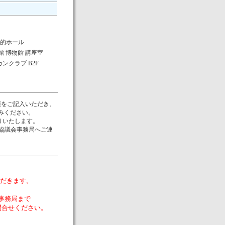
目的ホール
 博物館 講座室
ンクラブ B2F
項をご記入いただき、
込みください。
送りいたします。
Ｍ協議会事務局へご連
だきます。
事務局まで
8にお問合せください。