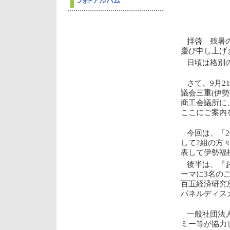
拝啓 残暑
慶び申し上げ
日頃は格別
さて、9月2
議会三重(伊勢
商工会議所に
ここにご案内
今回は、「2
して2組の方
表して伊勢福
後半は、『
ーマに3名の
百五経済研究
パネルディス
一般社団法
ミー等が協力