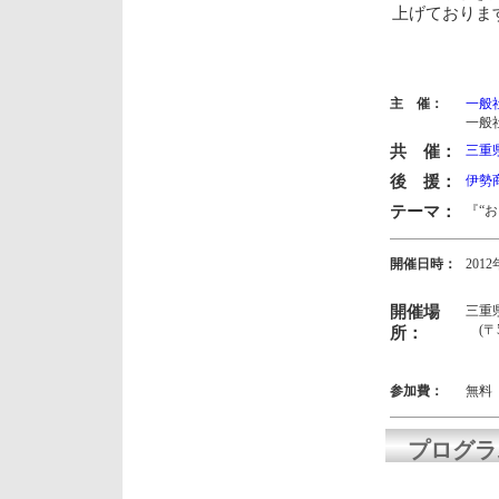
上げておりま
主 催：
一般
一般
共 催：
三重
後 援：
伊勢
テーマ：
『“お
開催日時：
201
13:
開催場
三重
(〒5
所：
参加費：
無料
プログラ