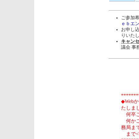
ご参加
ｅｂエ
お申し込
りいた
キャンセル
議会 事
*******
◆We
たしま
何卒ご
何かご
務局ま
まで<TE