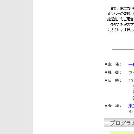
■ 主 催：
一
■ 後 援：
フ
■
日 時：
2
第
第
第
■ 会 場：
東
B
プログラ