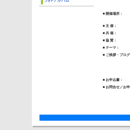
■ 開催場所：
■ 主 催：
■ 共 催：
■ 協 賛：
■ テーマ：
■ ご挨拶・プロ
■ お申込書：
■
お問合せ／お申