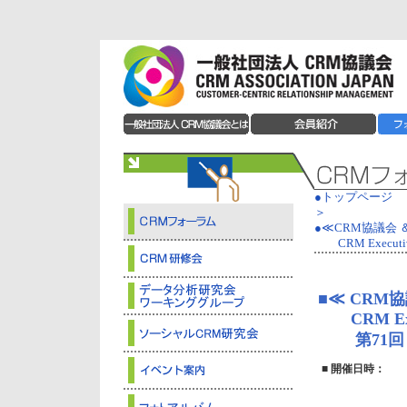
●トップページ
＞
●≪CRM協議会 
CRM Executiv
■≪ CRM協
CRM Execu
第71回 
■ 開催日時：