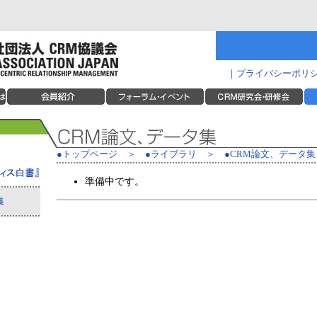
｜
プライバシーポリ
●トップページ
＞
●ライブラリ
＞
●CRM論文、データ集
準備中です。