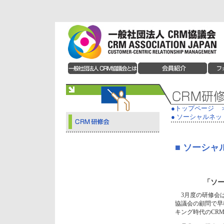
●トップページ
●
ソーシャルネッ
■
ソーシャ
「ソー
3月度の研修会は
協議会の顧問で早
キング時代のCR