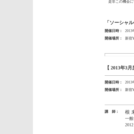
是非この機会に
「ソーシャルC
開催日時：
2013
開催場所：
新宿Y
【
2013年3
開催日時：
2013
開催場所：
新宿Y
講 師：
根
一般
20