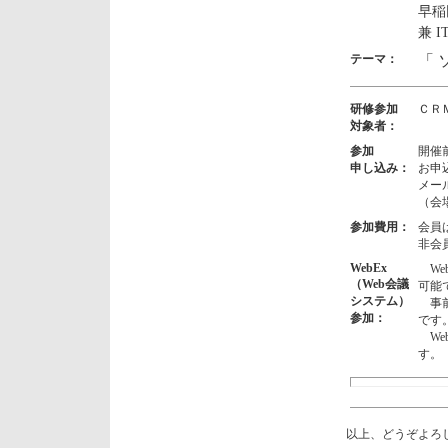
早稲
兼 
テーマ：
「
研修参加
ＣＲ
対象者：
参加
開催
申し込み：
お申
メー
（会
参加費用：
会員
非会員
WebEx
We
（Web会議
可能
システム）
事前
参加：
です
We
す。
以上、どうぞよろ