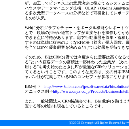
析、加工してビジネス上の意思決定に役立てるシステム
ハウスやデータマイニング技術、OLAP（On-line Analytical 
る多次元型データベースの分析などで可視化してレポー
ものが人気。
Webに分析グラフやチャートをポータル機能やレポート
とで、現場の担当や経営トップが直接それを操作しなが
できる点に特徴があります。顧客行動履歴を収集・蓄積
するのは単純に従来のようなRFM法（顧客が購入回数、
を当てはめて優良顧客を決めるだけでは効果を期待でき
そのため、BIはCRM分野では今度さらに需要は高くなる
る”という顧客データの蓄積は一応終わった企業が、次の
用する”を考え始めたときにBIが最適なCRMソリューシ
てくるということです。このような見方は、次の日本IB
ャパン社が定義しているBIのコンセプトが参考になりま
IBM例⇒
http://www-6.ibm.com/jp/software/data/bi/solution
オニックス例⇒
http://www.onyx.co.jp/Products/BusinessIntell
また、一般社団法人 CRM協議会でも、BIの動向を踏ま
置する等の検討も現在しているところです。
(C)2005 Copyright All Rights Reser