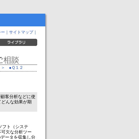
シー
｜
サイトマップ
｜
＞
●Ｑ１２
が顧客分析などに使
てどんな効果が期
ソフト（システ
不可欠な分析ツー
のデータを収集し分