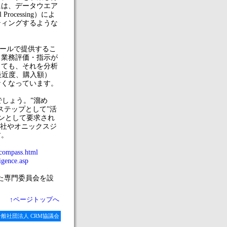
には、データウエア
Processing）によ
ティングするような
ツールで提供するこ
ら業務評価・指示が
しても、それを分析
最近度、購入額）
なくなっています。
でしょう。”溜め
ステップとして”活
ョンとして要求され
M社やオニックスジ
す。
/compass.html
igence.asp
えた専門委員会を設
↑ページトップへ
ved by 一般社団法人 CRM協議会