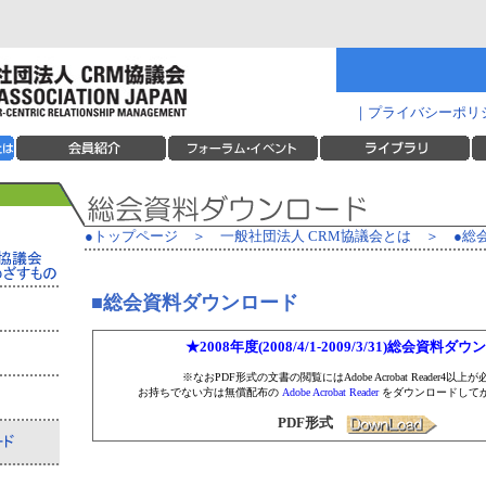
｜
プライバシーポリ
●トップページ
＞
一般社団法人 CRM協議会とは
＞
●総
■総会資料ダウンロード
★2008年度(2008/4/1-2009/3/31)総会資料ダ
※なおPDF形式の文書の閲覧にはAdobe Acrobat Reader4以上
お持ちでない方は無償配布の
Adobe Acrobat Reader
をダウンロードして
PDF形式