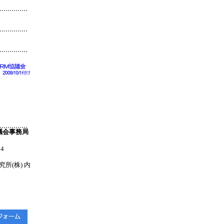
議会事務局
4
所(株) 内