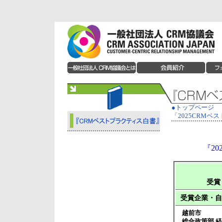
●トップページ
「2025CRM
『2
受賞
受賞企業・自
越前市
総合政策部 